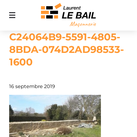
C24064B9-5591-4805-
ACCUEIL
8BDA-074D2AD98533-
MAÇONNERIE GÉNÉRALE
1600
AMÉNAGEMENT EXTÉRIEUR
AGRANDISSEMENT DE MAISON
NOS RÉALISATIONS
16 septembre 2019
CONTACT