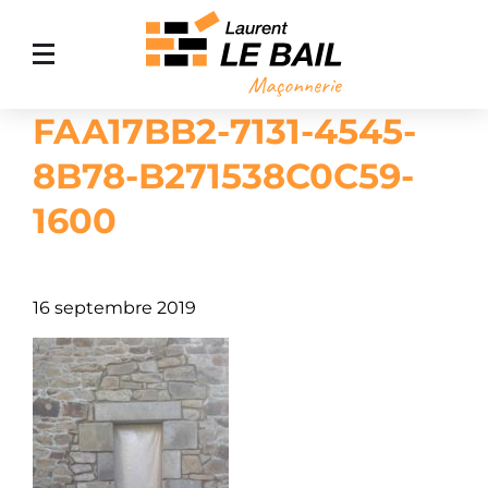
FAA17BB2-7131-4545-
ACCUEIL
8B78-B271538C0C59-
MAÇONNERIE GÉNÉRALE
1600
AMÉNAGEMENT EXTÉRIEUR
AGRANDISSEMENT DE MAISON
NOS RÉALISATIONS
16 septembre 2019
CONTACT