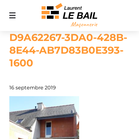
D9A62267-3DA0-428B-
ACCUEIL
8E44-AB7D83B0E393-
MAÇONNERIE GÉNÉRALE
1600
AMÉNAGEMENT EXTÉRIEUR
AGRANDISSEMENT DE MAISON
NOS RÉALISATIONS
16 septembre 2019
CONTACT