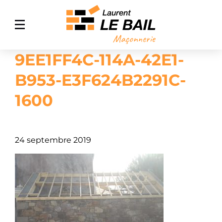
9EE1FF4C-114A-42E1-
ACCUEIL
B953-E3F624B2291C-
MAÇONNERIE GÉNÉRALE
1600
AMÉNAGEMENT EXTÉRIEUR
AGRANDISSEMENT DE MAISON
NOS RÉALISATIONS
24 septembre 2019
CONTACT