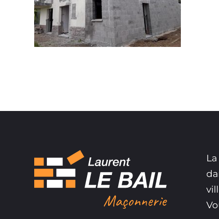
La
da
vi
Vo