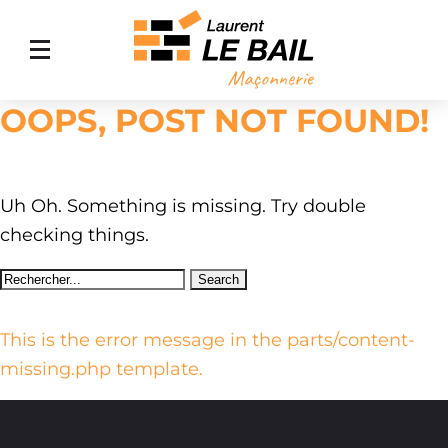
OOPS, POST NOT FOUND!
ACCUEIL
MAÇONNERIE GÉNÉRALE
AMÉNAGEMENT EXTÉRIEUR
Uh Oh. Something is missing. Try double
checking things.
AGRANDISSEMENT DE MAISON
NOS RÉALISATIONS
CONTACT
This is the error message in the parts/content-
missing.php template.