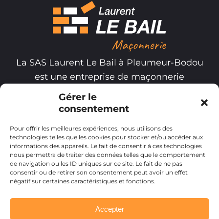
La SAS Laurent Le Bail à Pleumeur-Bodou
est une entreprise de maçonnerie
spécialisée dans l'aménagement et
Gérer le
l'agrandissement de maison dans le
consentement
secteur de Lannion et les villes alentours
Pour offrir les meilleures expériences, nous utilisons des
comme Perros-Guirec, Trégastel,
technologies telles que les cookies pour stocker et/ou accéder aux
Penvénan, Plougrescant.
informations des appareils. Le fait de consentir à ces technologies
nous permettra de traiter des données telles que le comportement
Vous avez un projet ? N'hésitez pas à nous
de navigation ou les ID uniques sur ce site. Le fait de ne pas
consentir ou de retirer son consentement peut avoir un effet
contacter pour un devis gratuit.
négatif sur certaines caractéristiques et fonctions.
Accepter