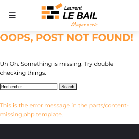
OOPS, POST NOT FOUND!
ACCUEIL
MAÇONNERIE GÉNÉRALE
AMÉNAGEMENT EXTÉRIEUR
Uh Oh. Something is missing. Try double
checking things.
AGRANDISSEMENT DE MAISON
NOS RÉALISATIONS
CONTACT
This is the error message in the parts/content-
missing.php template.